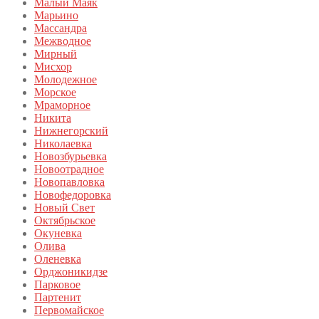
Малый Маяк
Марьино
Массандра
Межводное
Мирный
Мисхор
Молодежное
Морское
Мраморное
Никита
Нижнегорский
Николаевка
Новозбурьевка
Новоотрадное
Новопавловка
Новофедоровка
Новый Свет
Октябрьское
Окуневка
Олива
Оленевка
Орджоникидзе
Парковое
Партенит
Первомайское