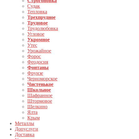
Строгоновка
Судак
Тепловка
Трехпрудное
Трудовое
Трудолюбовка
Угловое
Укромное
Утес
Урожайное
Форос
Феодосия
Фонтаны
Фрунзе
Черноморское
Чистенькое
Школьное
Шафранное
Штормовое
Щелкино
Ялта
Крым
Металлы
Допуслуги
Доставка