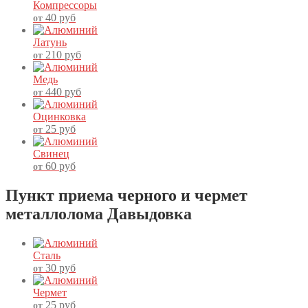
Компрессоры
40
руб
от
Латунь
210
руб
от
Медь
440
руб
от
Оцинковка
25
руб
от
Свинец
60
руб
от
Пункт приема черного и чермет
металлолома Давыдовка
Сталь
30
руб
от
Чермет
25
руб
от