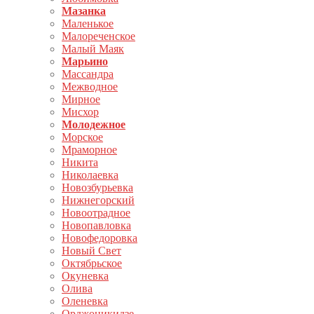
Мазанка
Маленькое
Малореченское
Малый Маяк
Марьино
Массандра
Межводное
Мирное
Мисхор
Молодежное
Морское
Мраморное
Никита
Николаевка
Новозбурьевка
Нижнегорский
Новоотрадное
Новопавловка
Новофедоровка
Новый Свет
Октябрьское
Окуневка
Олива
Оленевка
Орджоникидзе