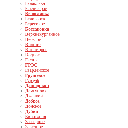
Балаклава
Бахчисарай
Белоглинка
Белогорск
Береговое
Богдановка
Верхнекурганное
Веселое
Вилино
Винницкое
Водное
Гаспра
ГРЭС
Гвардейское
Грушевое
Гурзуф
Давыдовка
Демьяновка
Джанкой
Доброе
Донское
Дубки
Евпатория
Заозерное
Заречное