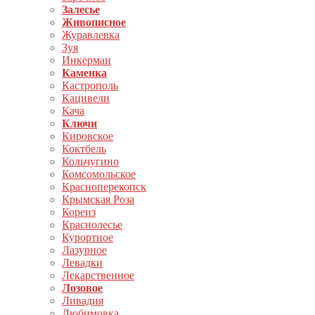
Залесье
Живописное
Журавлевка
Зуя
Инкерман
Каменка
Кастрополь
Кацивели
Кача
Ключи
Кировское
Коктбель
Кольчугино
Комсомольское
Красноперекопск
Крымская Роза
Кореиз
Краснолесье
Курортное
Лазурное
Левадки
Лекарственное
Лозовое
Ливадия
Любимовка