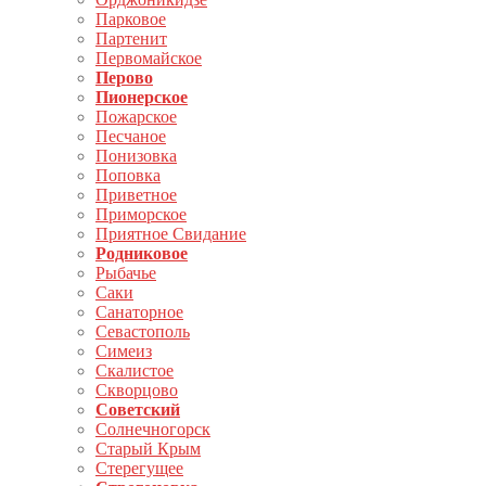
Парковое
Партенит
Первомайское
Перово
Пионерское
Пожарское
Песчаное
Понизовка
Поповка
Приветное
Приморское
Приятное Свидание
Родниковое
Рыбачье
Саки
Санаторное
Севастополь
Симеиз
Скалистое
Скворцово
Советский
Солнечногорск
Старый Крым
Стерегущее