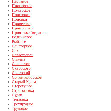
Песчаное
Пионерское
Пожарское
Понизовка
Поповка
Приветное
Приморский
Приятное Свидание
Родниковое
Рыбачье
Санаторное
Саки
Севастополь
Симеиз
Скалистое
Скворцово
Советский
Солнечногорское
Старый Крым
Стерегущее
Строгоновка
Судак
Тепловка
Трехпрудное
Трудовое