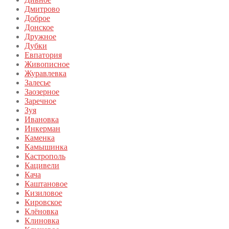
Дмитрово
Доброе
Донское
Дружное
Дубки
Евпатория
Живописное
Журавлевка
Залесье
Заозерное
Заречное
Зуя
Ивановка
Инкерман
Каменка
Камышинка
Кастрополь
Кацивели
Кача
Каштановое
Кизиловое
Кировское
Клёновка
Клиновка