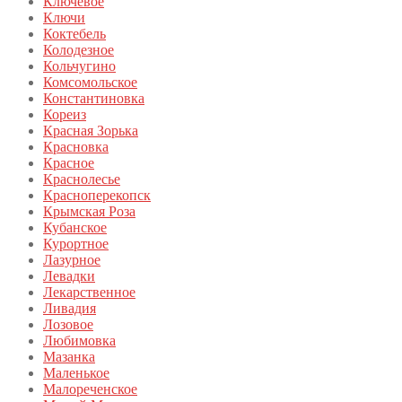
Ключевое
Ключи
Коктебель
Колодезное
Кольчугино
Комсомольское
Константиновка
Кореиз
Красная Зорька
Красновка
Красное
Краснолесье
Красноперекопск
Крымская Роза
Кубанское
Курортное
Лазурное
Левадки
Лекарственное
Ливадия
Лозовое
Любимовка
Мазанка
Маленькое
Малореченское