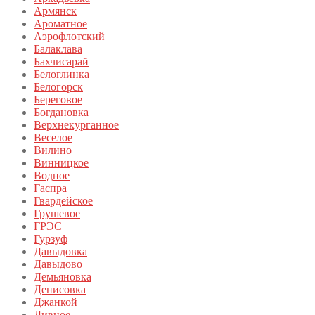
Армянск
Ароматное
Аэрофлотский
Балаклава
Бахчисарай
Белоглинка
Белогорск
Береговое
Богдановка
Верхнекурганное
Веселое
Вилино
Винницкое
Водное
Гаспра
Гвардейское
Грушевое
ГРЭС
Гурзуф
Давыдовка
Давыдово
Демьяновка
Денисовка
Джанкой
Дивное